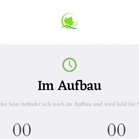
Im Aufbau
der Seite befindet sich noch im Aufbau und wird bald für S
00
00