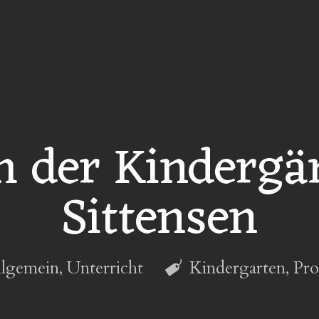
h der Kindergär
Sittensen
llgemein
,
Unterricht
Kindergarten
,
Pro