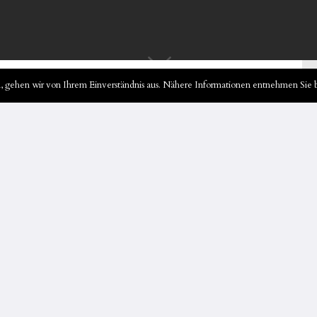
 gehen wir von Ihrem Einverständnis aus. Nähere Informationen entnehmen Sie b
rgärten in
Soziales“ haben wir uns im Unterricht über die
 von Kindern beschäftigt und uns Angebote für
 Am 10.03.2025 durften wir die Kindergärten
senwichtel" in Tiste besuchen. Wir haben dort
ngebote durchgeführt. Vor Ort wurden dann