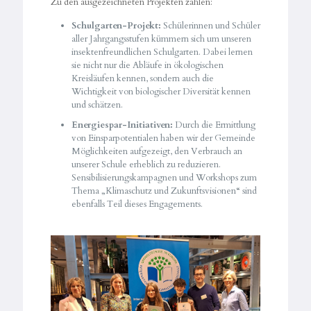
Zu den ausgezeichneten Projekten zählen:
Schulgarten-Projekt:
Schülerinnen und Schüler
aller Jahrgangsstufen kümmern sich um unseren
insektenfreundlichen Schulgarten. Dabei lernen
sie nicht nur die Abläufe in ökologischen
Kreisläufen kennen, sondern auch die
Wichtigkeit von biologischer Diversität kennen
und schätzen.
Energiespar-Initiativen:
Durch die Ermittlung
von Einsparpotentialen haben wir der Gemeinde
Möglichkeiten aufgezeigt, den Verbrauch an
unserer Schule erheblich zu reduzieren.
Sensibilisierungskampagnen und Workshops zum
Thema „Klimaschutz und Zukunftsvisionen“ sind
ebenfalls Teil dieses Engagements.