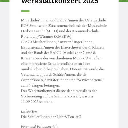
Werkstattkonzert 2025
Mit Schüler*innen und Lehrer*innen der Ostetalschule
KGS Sittensen in Zusammenarbeit mit der Musikschule
Heiko Hastedt (MHH) und der Kreismusikschule
Rotenburg/Wümme (KMSRW).
Gut 70 Musiker*innen, darunter Sänger*innen,
Instrumentalist*innen der Blasorchester der 6. Klassen
und der Bands des BAND-Modells der 7. und 8.
Klassen sowie der verschiedenen Musik-AGs ließen
eine interessierte Schulöffentlichkeit an ihrer
musikalischen Arbeit teilhaben. Unterstützt wurde die
Veranstaltung durch Schüler*innen, die als
Ordner*innen, Sanitäter*innen und "Servicepersonal"
zum Gelingen beitrugen.
Das Werkstattkonzert diente dabei vor allem der
Vorbereitung auf das Sommerkonzert, was am
11.09.2025 stattfand.
Licht&Ton:
Die Schüler*innen der Licht&Ton-AG
Foto- und Filmmaterial: