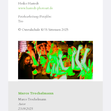
Heiko Hastedt
www.hastedt-photoart.de
Fotobearbeitung/Fotofilm:
Tro
© Ostetalschule KGS Sittensen 2025
Filmbetrag Werkstattkonzert
Marco Trochelmann
Marco Trochelmann
Autor
23.09.2025