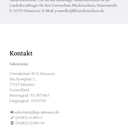
Aufsichtsbehörde. Die für uns zuständige Aufsichtsbehörde ist die
Landesbeauftragte für den Datenschutz Niedersachsen, Prinzenstraße
5, 30159 Hannover. E-Mail: poststelle@lfd.niedersachsen.de
Kontakt
Sekretariat
Ostetalschule KGS Sittensen,
Am Sportplatz 3,
27419 Sittensen
Deutschland
Breitengrad : 53.287186 |
Längengrad : 9.502745
sekretariat@kgs-sittensen.de
(04282) 63489-0
(04282) 63489-49