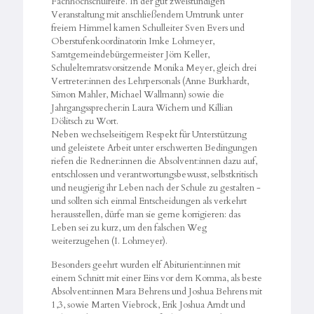
Fachhochschulreife. In der gut zweistündigen
Veranstaltung mit anschließendem Umtrunk unter
freiem Himmel kamen Schulleiter Sven Evers und
Oberstufenkoordinatorin Imke Lohmeyer,
Samtgemeindebürgermeister Jörn Keller,
Schulelternratsvorsitzende Monika Meyer, gleich drei
Vertreter:innen des Lehrpersonals (Anne Burkhardt,
Simon Mahler, Michael Wallmann) sowie die
Jahrgangssprecher:in Laura Wichern und Killian
Dölitsch zu Wort.
Neben wechselseitigem Respekt für Unterstützung
und geleistete Arbeit unter erschwerten Bedingungen
riefen die Redner:innen die Absolvent:innen dazu auf,
entschlossen und verantwortungsbewusst, selbstkritisch
und neugierig ihr Leben nach der Schule zu gestalten -
und sollten sich einmal Entscheidungen als verkehrt
herausstellen, dürfe man sie gerne korrigieren: das
Leben sei zu kurz, um den falschen Weg
weiterzugehen (I. Lohmeyer).
Besonders geehrt wurden elf Abiturient:innen mit
einem Schnitt mit einer Eins vor dem Komma, als beste
Absolvent:innen Mara Behrens und Joshua Behrens mit
1,3, sowie Marten Viebrock, Erik Joshua Arndt und