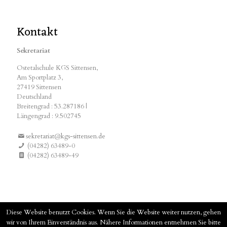
Kontakt
Sekretariat
Ostetalschule KGS Sittensen,
Am Sportplatz 3,
27419 Sittensen
Deutschland
Breitengrad : 53.287186 |
Längengrad : 9.502745
sekretariat@kgs-sittensen.de
(04282) 63489-0
(04282) 63489-49
Diese Website benutzt Cookies. Wenn Sie die Website weiter nutzen, gehen
wir von Ihrem Einverständnis aus. Nähere Informationen entnehmen Sie bitte