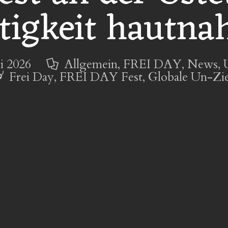
tigkeit hautnah
ni 2026
Allgemein
,
FREI DAY
,
News
,
Frei Day
,
FREI DAY Fest
,
Globale Un-Zie