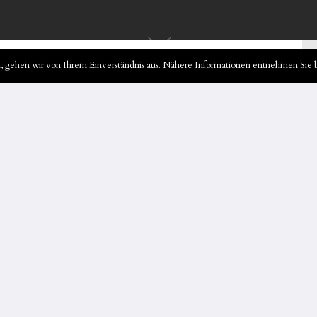
 gehen wir von Ihrem Einverständnis aus. Nähere Informationen entnehmen Sie b
er Ostetalschule:
autnah erleben
die Ostetalschule in ein pulsierendes Zentrum
hülerinnen und Schüler des 6. und 7. Jahrgangs
rten. Unter dem Motto der 17
n hatten die jungen Projektmanager ihre Ideen im
ützt von Lehrkräften, die diesmal in die Rolle der
nderem ein spannendes Pausenquiz, das Wissen