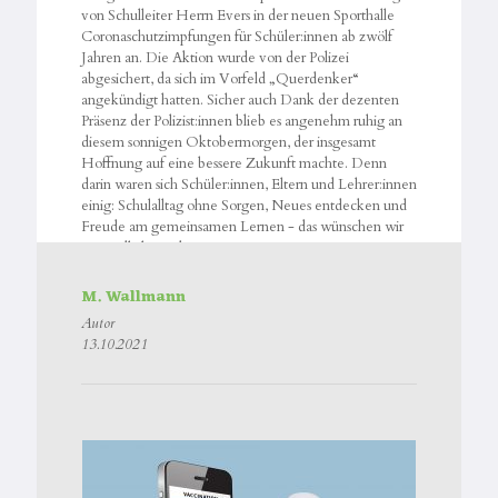
von Schulleiter Herrn Evers in der neuen Sporthalle
Coronaschutzimpfungen für Schüler:innen ab zwölf
Jahren an. Die Aktion wurde von der Polizei
abgesichert, da sich im Vorfeld „Querdenker“
angekündigt hatten. Sicher auch Dank der dezenten
Präsenz der Polizist:innen blieb es angenehm ruhig an
diesem sonnigen Oktobermorgen, der insgesamt
Hoffnung auf eine bessere Zukunft machte. Denn
darin waren sich Schüler:innen, Eltern und Lehrer:innen
einig: Schulalltag ohne Sorgen, Neues entdecken und
Freude am gemeinsamen Lernen - das wünschen wir
uns endlich wieder!
M. Wallmann
Autor
13.10.2021