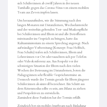
sich Schüler:innen ab zwölf Jahren in der neuen
Turnhalle gegen das Corona-Virus von einem mobilen
Team aus Zeven impfen lassen.
Um herauszufinden, wie die Stimmung nach den
langen Monaten mit Distanzlernen, Wechseluntericht
und der weiterhin geltenden Test- und Maskenpflicht
bei Schüler:innen und Eltern ist und alle Betroffenen
miteinander ins Gespräch zu bringen, hatte das
Kultusministerium zu einem Sprechtag angeregt. Nach
aufwändiger Vorbereitung (Konzept: Frau Helfrich,
Frau Schultz) trafen sich Schüler:innen, Eltern und
Lehrer:innen vor Ort oder tauschten sich per Telefon
oder Videokonferenz aus. Aus Respekt vor der
schwierigen Situation der Eltern nach den vielen
Wochen der Betreuung im Distanzlernen, boten die
Pädagog:innen sehr flexible Gesprächstermine an.
Dennoch wurde der Termin gerade für Eltern jüngerer
Schüler:innen als sinnvoll bezeichnet. Ein Schritt aus
dem Krisenmodus sollte es sein, um Bilanz zu ziehen
und Perspektiven zu entwickeln.
Zumindest diese Funktion hat der Termin erfüllt.
Zeitgleich bot ein mobiles Impfteam nach Einladung