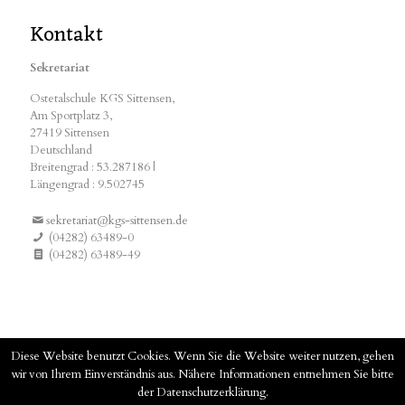
Kontakt
Sekretariat
Ostetalschule KGS Sittensen,
Am Sportplatz 3,
27419 Sittensen
Deutschland
Breitengrad : 53.287186 |
Längengrad : 9.502745
sekretariat@kgs-sittensen.de
(04282) 63489-0
(04282) 63489-49
Diese Website benutzt Cookies. Wenn Sie die Website weiter nutzen, gehen
wir von Ihrem Einverständnis aus. Nähere Informationen entnehmen Sie bitte
der Datenschutzerklärung.
© 2019 KGS-Sittensen –
Impressum
–
Datenschutzerklärung