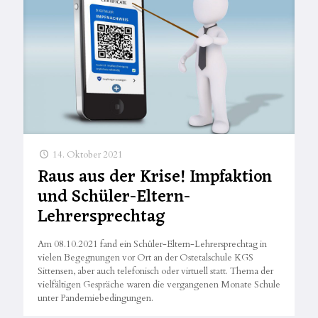
14. Oktober 2021
Raus aus der Krise! Impfaktion
und Schüler-Eltern-
Lehrersprechtag
Am 08.10.2021 fand ein Schüler-Eltern-Lehrersprechtag in
vielen Begegnungen vor Ort an der Ostetalschule KGS
Sittensen, aber auch telefonisch oder virtuell statt. Thema der
vielfältigen Gespräche waren die vergangenen Monate Schule
unter Pandemiebedingungen.