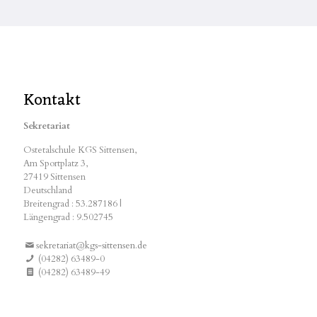
Kontakt
Sekretariat
Ostetalschule KGS Sittensen,
Am Sportplatz 3,
27419 Sittensen
Deutschland
Breitengrad : 53.287186 |
Längengrad : 9.502745
sekretariat@kgs-sittensen.de
(04282) 63489-0
(04282) 63489-49