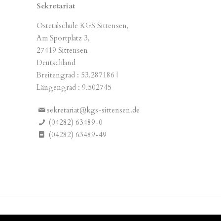
Sekretariat
Ostetalschule KGS Sittensen,
Am Sportplatz 3,
27419 Sittensen
Deutschland
Breitengrad : 53.287186 |
Längengrad : 9.502745
sekretariat@kgs-sittensen.de
(04282) 63489-0
(04282) 63489-49