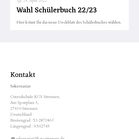
24. April 2022
Wahl Schülerbuch 22/23
Hier könnt Ihr das neue Deckblatt des Schülerbuches wählen.
Kontakt
Sekretariat
Ostetalschule KGS Sittensen,
Am Sportplatz 3,
27419 Sittensen
Deutschland
Breitengrad : 53.287186 |
Längengrad : 9.502745
sekretariat@kgs-sittensen.de