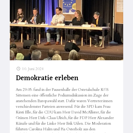
10. Juni 2024
Demokratie erleben
Am 29.05. fand in der Pausenhalle der Ostetalschule KGS
Sittensen eine öffentliche Podiumsdiskussion im Zuge der
anstehenden Europawahl statt. Dafür waren Vertreter:innen
verschiedenster Parteien anwesend. Für die SPD kam Frau
Kirsti Elle, für die CDU kam Herr David McAllister, für die
Grünen Herr Dirk-Claas Ulrich, für die FDP Herr Alexander
Künzle und für die Linke Herr Erik Uden. Die Moderation
führten Carolina Halm und Pia Osterholz aus den