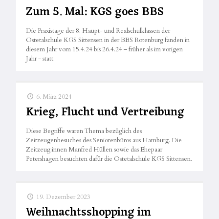
Zum 5. Mal: KGS goes BBS
Die Praxistage der 8. Haupt- und Realschulklassen der
Ostetalschule KGS Sittensen in der BBS Rotenburg fanden in
diesem Jahr vom 15.4.24 bis 26.4.24 – früher als im vorigen
Jahr - statt.
6. März 2024
Krieg, Flucht und Vertreibung
Diese Begriffe waren Thema bezüglich des
Zeitzeugenbesuches des Seniorenbüros aus Hamburg. Die
Zeitzeug:innen Manfred Hüllen sowie das Ehepaar
Petershagen besuchten dafür die Ostetalschule KGS Sittensen.
19. Dezember 2023
Weihnachtsshopping im