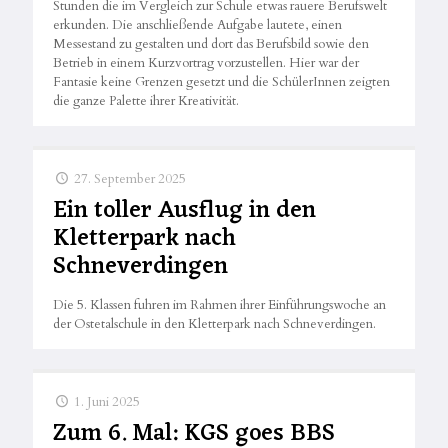
Stunden die im Vergleich zur Schule etwas rauere Berufswelt
erkunden. Die anschließende Aufgabe lautete, einen
Messestand zu gestalten und dort das Berufsbild sowie den
Betrieb in einem Kurzvortrag vorzustellen. Hier war der
Fantasie keine Grenzen gesetzt und die SchülerInnen zeigten
die ganze Palette ihrer Kreativität.
27. September 2025
Ein toller Ausflug in den
Kletterpark nach
Schneverdingen
Die 5. Klassen fuhren im Rahmen ihrer Einführungswoche an
der Ostetalschule in den Kletterpark nach Schneverdingen.
1. Juni 2025
Zum 6. Mal: KGS goes BBS