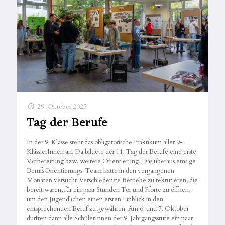
29. Oktober 2025
Tag der Berufe
In der 9. Klasse steht das obligatorische Praktikum aller 9-
KlässlerInnen an. Da bildete der 11. Tag der Berufe eine erste
Vorbereitung bzw. weitere Orientierung. Das überaus emsige
BerufsOrientierungs-Team hatte in den vergangenen
Monaten versucht, verschiedenste Betriebe zu rekrutieren, die
bereit waren, für ein paar Stunden Tor und Pforte zu öffnen,
um den Jugendlichen einen ersten Einblick in den
entsprechenden Beruf zu gewähren. Am 6. und 7. Oktober
durften dann alle SchülerInnen der 9. Jahrgangsstufe ein paar