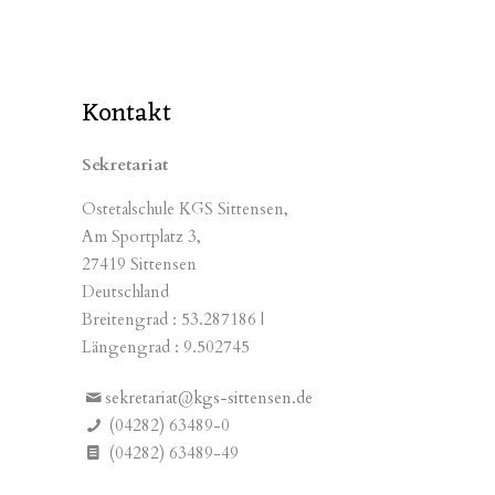
Kontakt
Sekretariat
Ostetalschule KGS Sittensen,
Am Sportplatz 3,
27419 Sittensen
Deutschland
Breitengrad : 53.287186 |
Längengrad : 9.502745
sekretariat@kgs-sittensen.de
(04282) 63489-0
(04282) 63489-49