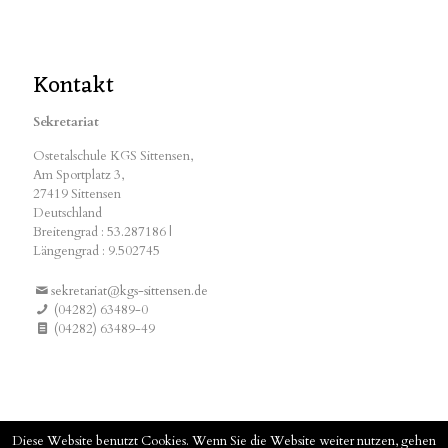
Kontakt
Sekretariat
Ostetalschule KGS Sittensen,
Am Sportplatz 3,
27419 Sittensen
Deutschland
Breitengrad : 53.287186 |
Längengrad : 9.502745
sekretariat@kgs-sittensen.de
(04282) 63489-0
(04282) 63489-49
Diese Website benutzt Cookies. Wenn Sie die Website weiter nutzen, gehen