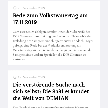
20. November 2019
Rede zum Volkstrauertag am
17.11.2019
Zum zweiten Mal folgen Schüler*Innen der Oberstufe der
KGS Sittensen unter Leitung der Fachschaft Philosophie der
Einladung des Samtgemeindebürgermeisters Diedrich Höyns
gefolgt, eine Rede bei der Gedenkveranstaltung am
Volkstrauertag zu halten und damit die junge Generation der
Samtgemeinde und im Speziellen die KGS Sittensen zu
vertreten.
19. November 2019
Die verstörende Suche nach
sich selbst: Die 8a31 erkundet
die Welt von DEMIAN
Die Geschichten des Literaturnobelpreisträgers Hermann