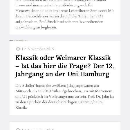
Hesse sind immer eine Herausforderung – ob für
Heranwachsende oder erfahrene Leser älteren Semesters: Mit
ihrem Deutschlehrer waren die Schüler*Innen der 8a31
aufgebrochen, Emil Sinclair auf seiner teils verstörenden
Entwicklung zu begleiten.
19. November 2019
Klassik oder Weimarer Klassik
– Ist das hier die Frage? Der 12.
Jahrgang an der Uni Hamburg
Die Schüler*Innen des zwölften Jahrgangs waren am
Mittwoch, 13.11.2019 früh aufgebrochen, um mit Metronom
und U1 pünktlich im Vorlesungsraum zu sein. Prof. Dr. Jahn las
zu den Epochen der deutschsprachigen Literatur, heute:
Klassik.