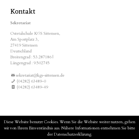
Kontakt
Sekretariat
Ostetalschule KGS Sittensen,
Am Sportplatz 3,
27419 Sittensen
Deutschland
Breitengrad : 53.287186 |
Längengrad : 9.502745
sekretariat@kgs-sittensen.de
(04282) 63489-0
(04282) 63489-49
Diese Website benutzt Cookies. Wenn Sie die Website weiter nutzen, gehen
wir von Ihrem Einverständnis aus. Nähere Informationen entnehmen Sie bitte
der Datenschutzerklärung.
© 2019 KGS-Sittensen –
Impressum
–
Datenschutzerklärung