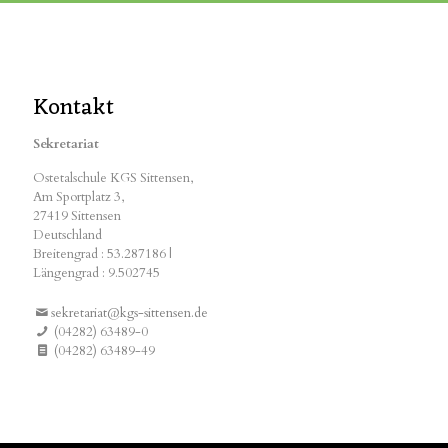
Kontakt
Sekretariat
Ostetalschule KGS Sittensen,
Am Sportplatz 3,
27419 Sittensen
Deutschland
Breitengrad : 53.287186 |
Längengrad : 9.502745
sekretariat@kgs-sittensen.de
(04282) 63489-0
(04282) 63489-49