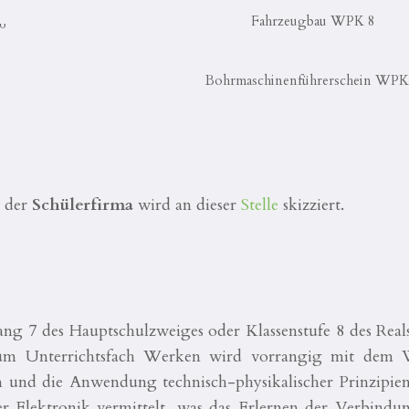
Fahrzeugbau WPK 8
Bohrmaschinenführerschein WPK
 der
Schülerfirma
wird an dieser
Stelle
skizziert.
ang 7 des Hauptschulzweiges oder Klassenstufe 8 des Real
h zum Unterrichtsfach Werken wird vorrangig mit dem 
 und die Anwendung technisch-physikalischer Prinzipien.
er Elektronik vermittelt, was das Erlernen der Verbindu