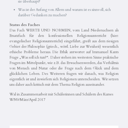
sie überhaupt?
Was ist der Anfang von Allem und warum ist es sinnvoll, sich
darüber Gedanken zu machen?
Status des Faches
Das Fach WERTE UND NORMEN, vom Land Niedersachsen als
Ersatzfach für den konfessionellen Religionsunterricht (hier:
evangelischer Religionsunterricht) eingeführt, greift aus dem riesigen
Gebiet der Philosophie (griech., wörtl. Liebe zur Weisheit) wesentlich
ethische Probleme heraus. Die Ethik antwortet auf Immanuel Kants
Frage „Was soll ich tun?“. Daher stehen im weitesten Sinne praktische
Fragen im Mittelpunkt, wie z.B. das Erwachsenwerden, das Verhältnis
von Mensch und Natur oder die Frage nach dem Glück und dem
glücklichen Leben. Des Weiteren fragen wir danach, was Religion
eigentlich ist und inwiefern sich Religionen unterscheiden. Wir setzen
uns daher auch kritisch mit dem Thema Religion auseinander.
Wal in Zusammenarbeit mit Schülerinnen und Schülern des Kurses
WN9/März/April 2017