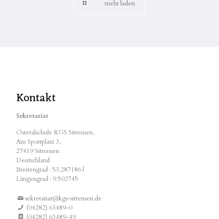
mehr laden
Kontakt
Sekretariat
Ostetalschule KGS Sittensen,
Am Sportplatz 3,
27419 Sittensen
Deutschland
Breitengrad : 53.287186 |
Längengrad : 9.502745
sekretariat@kgs-sittensen.de
(04282) 63489-0
(04282) 63489-49