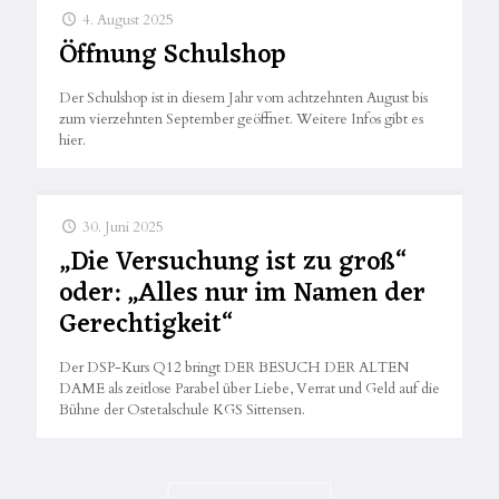
4. August 2025
Öffnung Schulshop
Der Schulshop ist in diesem Jahr vom achtzehnten August bis
zum vierzehnten September geöffnet. Weitere Infos gibt es
hier.
30. Juni 2025
„Die Versuchung ist zu groß“
oder: „Alles nur im Namen der
Gerechtigkeit“
Der DSP-Kurs Q12 bringt DER BESUCH DER ALTEN
DAME als zeitlose Parabel über Liebe, Verrat und Geld auf die
Bühne der Ostetalschule KGS Sittensen.